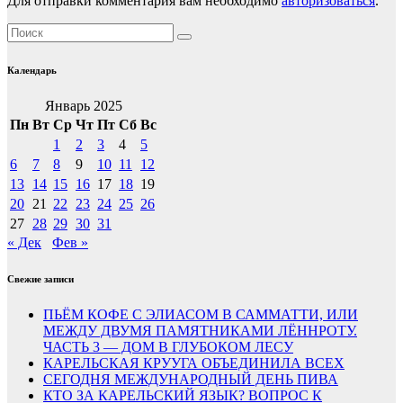
Для отправки комментария вам необходимо
авторизоваться
.
Календарь
Январь 2025
Пн
Вт
Ср
Чт
Пт
Сб
Вс
1
2
3
4
5
6
7
8
9
10
11
12
13
14
15
16
17
18
19
20
21
22
23
24
25
26
27
28
29
30
31
« Дек
Фев »
Свежие записи
ПЬЁМ КОФЕ С ЭЛИАСОМ В САММАТТИ, ИЛИ
МЕЖДУ ДВУМЯ ПАМЯТНИКАМИ ЛЁННРОТУ.
ЧАСТЬ 3 — ДОМ В ГЛУБОКОМ ЛЕСУ
КАРЕЛЬСКАЯ КРУУГА ОБЪЕДИНИЛА ВСЕХ
СЕГОДНЯ МЕЖДУНАРОДНЫЙ ДЕНЬ ПИВА
КТО ЗА КАРЕЛЬСКИЙ ЯЗЫК? ВОПРОС К