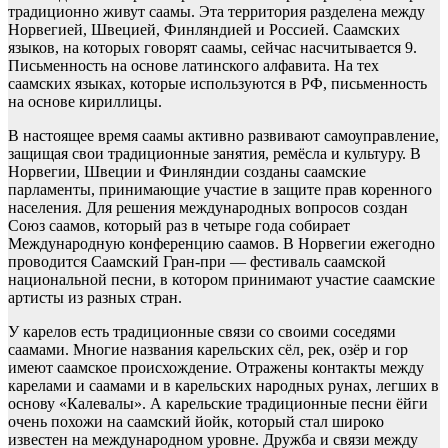
традиционно живут саамы. Эта территория разделена между
Норвегией, Швецией, Финляндией и Россией. Саамских
языков, на которых говорят саамы, сейчас насчитывается 9.
Письменность на основе латинского алфавита. На тех
саамских языках, которые используются в РФ, письменность
на основе кириллицы.
В настоящее время саамы активно развивают самоуправление,
защищая свои традиционные занятия, ремёсла и культуру. В
Норвегии, Швеции и Финляндии созданы саамские
парламенты, принимающие участие в защите прав коренного
населения. Для решения международных вопросов создан
Союз саамов, который раз в четыре года собирает
Международную конференцию саамов. В Норвегии ежегодно
проводится Саамский Гран-при — фестиваль саамской
национальной песни, в котором принимают участие саамские
артисты из разных стран.
У карелов есть традиционные связи со своими соседями
саамами. Многие названия карельских сёл, рек, озёр и гор
имеют саамское происхождение. Отражены контакты между
карелами и саамами и в карельских народных рунах, легших в
основу «Калевалы». А карельские традиционные песни ёйги
очень похожи на саамский йойк, который стал широко
известен на международном уровне. Дружба и связи между