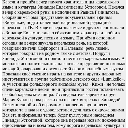
Карелии прошёл вечер памяти хранительницы карельского
языка и культуры Зинаиды Евлампиевны Устюговой. Начался
вечер с карельской руны в исполнении Радиса Гайниятова.
Собравшимся был представлен документальный фильм
«Зинушка», подготовленный национальной редакцией
карельского ТВ. В ходе вечера знакомые и друзья вспоминали
о Зинаиде Евлампиевне, о её активном характере и любви к
карельской культуре, песням и языку. Причём в основном
сегодня на вечере звучала карельская речь, на которой
говорили жители Софпорога и Калевалы, речь людей,
которые говорили на родном языке с детства. Подруги
Зинаиды Устюговой исполнили песни на карельском языке. А
молодые исполнительницы на кантеле представили несколько
мелодий, очаровавших всех гостей своим волшебным звуком.
Показали своё умение играть на кантеле и других народных
инструментах и группа работников детского сада «Lumikello».
А участницы фольклорного ансамбля музея «Кижи» не только
спели карельские песни, но и пригласили гостей потанцевать
с собой карельские танцы. Исследователь карельских рун
Мария Кундозерова рассказала о своих встречах с Зинаидой
Евлампиевной и об огромном количестве рун и песен,
которые та знала и с удовольствием делилась с окружающими.
Вся эта информация теперь будет культурным наследием
Зинаиды Устюговой, которое она передала новым поколениям
односельчан да и всем тем, кому дорога карельская культура и