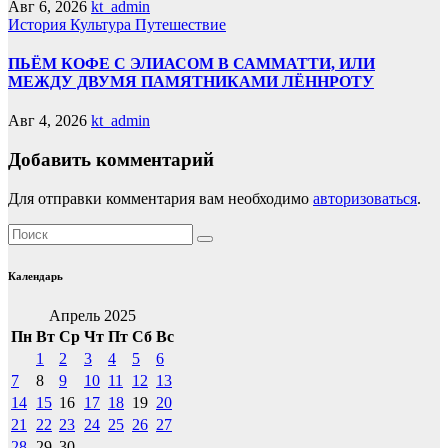
Авг 6, 2026
kt_admin
История
Культура
Путешествие
ПЬЁМ КОФЕ С ЭЛИАСОМ В САММАТТИ, ИЛИ
МЕЖДУ ДВУМЯ ПАМЯТНИКАМИ ЛЁННРОТУ
Авг 4, 2026
kt_admin
Добавить комментарий
Для отправки комментария вам необходимо
авторизоваться
.
Календарь
Апрель 2025
Пн
Вт
Ср
Чт
Пт
Сб
Вс
1
2
3
4
5
6
7
8
9
10
11
12
13
14
15
16
17
18
19
20
21
22
23
24
25
26
27
28
29
30