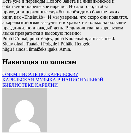
Есть уже и переводы Нового Завета на ливвиковское и
собственно-карельское наречия. Но для того, чтобы
проходили церковные службы, необходимо больше таких
книг, как «Ehtsluužb». И мы уверены, что скоро они появятся,
а карельский язык зазвучит и в храмах не только на большие
праздники, но и каждый день. Ведь молитва на карельском
языке превратится в высокую поэзию:
Pühä D’umal, pühä Vägev, pühä Kuolematoi, armasta meid.
Sluav olgah Tuatale i Poigale i Pühäle Hengele
nügü i ainos i ilmaižeks igaks. Amin.
Навигация по записям
О ЧЁМ ПИСАТЬ ПО-КАРЕЛЬСКИ?
КАРЕЛЬСКАЯ МУЗЫКА В НАЦИОНАЛЬНОЙ
БИБЛИОТЕКЕ КАРЕЛИИ