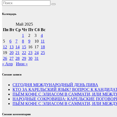
Календарь
Май 2025
Пн
Вт
Ср
Чт
Пт
Сб
Вс
1
2
3
4
5
6
7
8
9
10
11
12
13
14
15
16
17
18
19
20
21
22
23
24
25
26
27
28
29
30
31
« Апр
Июн »
Свежие записи
СЕГОДНЯ МЕЖДУНАРОДНЫЙ ДЕНЬ ПИВА
КТО ЗА КАРЕЛЬСКИЙ ЯЗЫК? ВОПРОС К КАНДИДА
ПЬЁМ КОФЕ С ЭЛИАСОМ В САММАТИ, ИЛИ МЕЖДУ
НАРОДНЫЕ СОКРОВИЩА: КАРЕЛЬСКИЕ ПОГОВОР
ПЬЁМ КОФЕ С ЭЛИАСОМ В САММАТИ, ИЛИ МЕЖ
Свежие комментарии