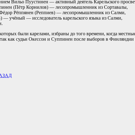
ием Вильо Пуустинен — активный деятель Карельского просвет
упинен (Пётр Корнилов) — лесопромышленник из Сортавалы,
во Фёдор Рёппянен (Реппиев) — лесопромышленник из Салми,
) — учёный — исследователь карельского языка из Салми,
и.
з которых были карелами, избраны до того времени, когда местн
, так как судьи Окессон и Суппинен после выборов в Финляндии
АЗАД