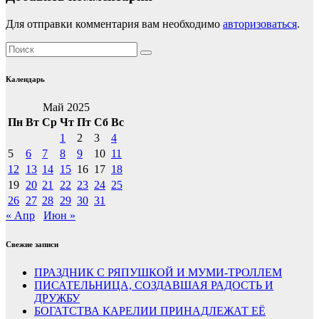
Для отправки комментария вам необходимо
авторизоваться
.
Календарь
Май 2025
Пн
Вт
Ср
Чт
Пт
Сб
Вс
1
2
3
4
5
6
7
8
9
10
11
12
13
14
15
16
17
18
19
20
21
22
23
24
25
26
27
28
29
30
31
« Апр
Июн »
Свежие записи
ПРАЗДНИК С РЯПУШКОЙ И МУМИ-ТРОЛЛЕМ
ПИСАТЕЛЬНИЦА, СОЗДАВШАЯ РАДОСТЬ И
ДРУЖБУ
БОГАТСТВА КАРЕЛИИ ПРИНАДЛЕЖАТ ЕЁ