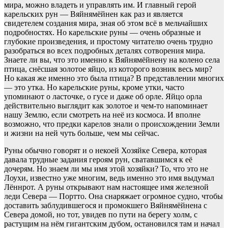
мира, можно владеть и управлять им. И главный герой
карельских рун — Вяйнямёйнен как раз и является
свидетелем создания мира, зная об этом всё в мельчайших
подробностях. Но карельские руны — очень образные и
глубокие произведения, и простому читателю очень трудно
разобраться во всех подробных деталях сотворения мира.
Знаете ли вы, что это именно к Вяйнямёйнену на колено села
птица, снёсшая золотое яйцо, из которого возник весь мир?
Но какая же именно это была птица? В представлении многих
— это утка. Но карельские руны, кроме утки, часто
упоминают о ласточке, о гусе и даже об орле. Яйцо орла
действительно выглядит как золотое и чем-то напоминает
нашу Землю, если смотреть на неё из космоса. И вполне
возможно, что предки карелов знали о происхождении Земли
и жизни на ней чуть больше, чем мы сейчас.
Руны обычно говорят и о некоей Хозяйке Севера, которая
давала трудные задания героям рун, сватавшимся к её
дочерям. Но знаем ли мы имя этой хозяйки? То, что это не
Лоухи, известно уже многим, ведь именно это имя выдумал
Лённрот. А руны открывают нам настоящее имя железной
леди Севера — Портто. Она снаряжает огромное судно, чтобы
доставить заблудившегося и промокшего Вяйнямёйнена с
Севера домой, но тот, увидев по пути на берегу холм, с
растущим на нём гигантским дубом, остановился там и начал