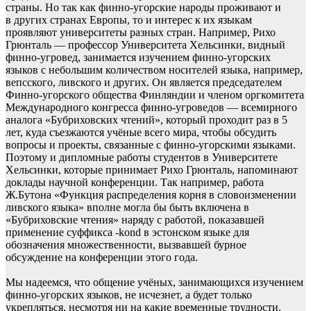
страны. Но так как финно-угорские народы проживают и
в других странах Европы, то и интерес к их языкам
проявляют университеты разных стран. Например, Рихо
Грюнталь — профессор Университета Хельсинки, видный
финно-угровед, занимается изучением финно-угорских
языков с небольшим количеством носителей языка, например,
вепсского, ливского и других. Он является председателем
Финно-угорского общества Финляндии и членом оргкомитета
Международного конгресса финно-угроведов — всемирного
аналога «Бубриховских чтений», который проходит раз в 5
лет, куда съезжаются учёные всего мира, чтобы обсудить
вопросы и проекты, связанные с финно-угорскими языками.
Поэтому и дипломные работы студентов в Университете
Хельсинки, которые принимает Рихо Грюнталь, напоминают
доклады научной конференции. Так например, работа
Ж.Бутона «Функция распределения корня в словоизменении
ливского языка» вполне могла бы быть включена в
«Бубриховские чтения» наряду с работой, показавшей
применение суффикса -kond в эстонском языке для
обозначения множественности, вызвавшей бурное
обсуждение на конференции этого года.
Мы надеемся, что общение учёных, занимающихся изучением
финно-угорских языков, не исчезнет, а будет только
укрепляться, несмотря ни на какие временные трудности.