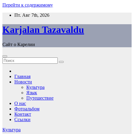
Перейти к содержимому
Пт. Авг 7th, 2026
Karjalan Tazavaldu
Сайт о Карелии
Главная
Новости
Культура
Язык
Путешествие
О нас
Фотоальбом
Контакт
Ссылки
Культура