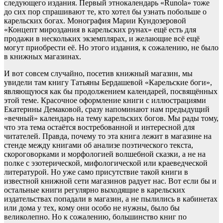
следующего издания. Первый этнокалендарь «Runola» тоже
до сих пор спрашивают те, кто хотел бы узнать побольше о
карельских богах. Монография Марии Кундозеровой
«Концепт мироздания в карельских рунах» ещё есть для
продажи в нескольких экземплярах, и желающие всё ещё
могут приобрести её. Но этого издания, к сожалению, не было
в книжных магазинах.
И вот совсем случайно, посетив книжный магазин, мы
увидели там книгу Татьяны Бердашевой «Карельские боги»,
являющуюся как бы продолжением календарей, посвящённых
этой теме. Красочное оформление книги с иллюстрациями
Екатерины Демаковой, сразу напоминают нам предыдущий
«вечный» календарь на тему карельских богов. Мы рады тому,
что эта тема остаётся востребованной и интересной для
читателей. Правда, почему то эта книга лежит в магазине на
стенде между книгами об анализе поэтического текста,
скороговорками и морфологией волшебной сказки, а не на
полке с эзотерической, мифологической или краеведческой
литературой. Но уже само присутствие такой книги в
известной книжной сети магазинов радует нас. Вот если бы и
остальные книги регулярно выходящие в карельских
издательствах попадали в магазин, а не пылились в кабинетах
или дома у тех, кому они особо не нужны, было бы
великолепно. Но к сожалению, большинство книг по