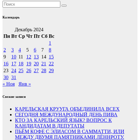
Календарь
Декабрь 2024
Пн
Вт
Ср
Чт
Пт
Сб
Вс
1
2
3
4
5
6
7
8
9
10
11
12
13
14
15
16
17
18
19
20
21
22
23
24
25
26
27
28
29
30
31
« Ноя
Янв »
Свежие записи
КАРЕЛЬСКАЯ КРУУГА ОБЪЕДИНИЛА ВСЕХ
СЕГОДНЯ МЕЖДУНАРОДНЫЙ ДЕНЬ ПИВА
КТО ЗА КАРЕЛЬСКИЙ ЯЗЫК? ВОПРОС К
КАНДИДАТАМ В ДЕПУТАТЫ
ПЬЁМ КОФЕ С ЭЛИАСОМ В САММАТТИ, ИЛИ
МЕЖДУ ДВУМЯ ПАМЯТНИКАМИ ЛЁННРОТУ.