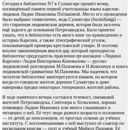
Сегодня в библиотеке N7 в Сулажгоре прошёл вечер,
посвящённый памяти первой учительницы языка карелов-
людиков Лидии Ивановны Поташовой. Место его проведения
было выбрано символично, ведь Сулажгора (Suolužmägi) —
это старинная людиковская деревня, которая была заселена
ещё задолго до основания Петрозаводска. Было приятно
узнать, что в библиотеке есть много книг по краеведению и
истории Карелии, а также этнографический уголок,
показывающий примеры крестьянской утвари. И поэтому
вполне закономерным явился дар, который преподнесла
библиотеке председатель правления организации «Людики
Карелии» Лидия Викторовна Коновалова — русско-
людиковский разговорник М.Пахомова и Н.Ковальчук и книга
людиковской грамматики М.Пахомова. Мы надеемся, что
читатели библиотеки заинтересуются языком, на котором
когда-то говорили жители деревни Сулажгора и даже
наверняка предки некоторых теперешних жителей района.
В ходе памятного вечера состоялся телемост, связавший
жителей Петрозаводска, Святозера и Хельсинки, хорошо
помнящих Лидию Ивановну или много слышавших и
читавших о ней. Её чтут люди разного возраста и положения
— от детей до пенсионеров, от простых сельчан до учёных
института. С воспоминаниями о ней выступил её соавтор по
нескольким книгам — поэт и учёный Мийкул Пахомов. Её