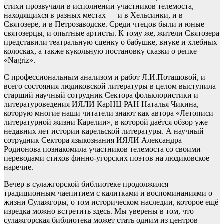
стихи прозвучали в исполнении участников телемоста,
находящихся в разных местах — и в Хельсинки, и в
Святозере, и в Петрозаводске. Среди чтецов были и юные
святозерцы, и опытные артисты. К тому же, жители Святозера
представили театральную сценку о бабушке, внуке и хлебных
колосках, а также кукольную постановку сказки о репке
«Nagriz».
С профессиональным анализом и работ Л.И.Поташовой, и
всего состояния людиковской литературы в целом выступила
старший научный сотрудник Сектора фольклористики и
литературоведения ИЯЛИ КарНЦ РАН Наталья Чикина,
которую многие наши читатели знают как автора «Летописи
литературной жизни Карелии», в которой даётся обзор уже
недавних лет истории карельской литературы. А научный
сотрудник Сектора языкознания ИЯЛИ Александра
Родионова познакомила участников телемоста со своими
переводами стихов финно-угорских поэтов на людиковское
наречие.
Вечер в сулажгорской библиотеке продолжился
традиционным чаепитием с калитками и воспоминаниями о
жизни Сулажгоры, о том историческом наследии, которое ещё
изредка можно встретить здесь. Мы уверены в том, что
сулажгорская библиотека может стать одним из центров