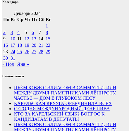
Календарь
Декабрь 2024
Пн
Вт
Ср
Чт
Пт
Сб
Вс
1
2
3
4
5
6
7
8
9
10
11
12
13
14
15
16
17
18
19
20
21
22
23
24
25
26
27
28
29
30
31
« Ноя
Янв »
Свежие записи
ПЬЁМ КОФЕ С ЭЛИАСОМ В САММАТТИ, ИЛИ
МЕЖДУ ДВУМЯ ПАМЯТНИКАМИ ЛЁННРОТУ.
ЧАСТЬ 3 — ДОМ В ГЛУБОКОМ ЛЕСУ
КАРЕЛЬСКАЯ КРУУГА ОБЪЕДИНИЛА ВСЕХ
СЕГОДНЯ МЕЖДУНАРОДНЫЙ ДЕНЬ ПИВА
КТО ЗА КАРЕЛЬСКИЙ ЯЗЫК? ВОПРОС К
КАНДИДАТАМ В ДЕПУТАТЫ
ПЬЁМ КОФЕ С ЭЛИАСОМ В САММАТТИ, ИЛИ
МЕЖДУ ДВУМЯ ПАМЯТНИКАМИ ЛЁННРОТУ.