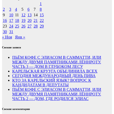
1
2
3
4
5
6
7
8
9
10
11
12
13
14
15
16
17
18
19
20
21
22
23
24
25
26
27
28
29
30
31
« Ноя
Янв »
Свежие записи
ПЬЁМ КОФЕ С ЭЛИАСОМ В САММАТТИ, ИЛИ
МЕЖДУ ДВУМЯ ПАМЯТНИКАМИ ЛЁННРОТУ.
ЧАСТЬ 3 — ДОМ В ГЛУБОКОМ ЛЕСУ
КАРЕЛЬСКАЯ КРУУГА ОБЪЕДИНИЛА ВСЕХ
СЕГОДНЯ МЕЖДУНАРОДНЫЙ ДЕНЬ ПИВА
КТО ЗА КАРЕЛЬСКИЙ ЯЗЫК? ВОПРОС К
КАНДИДАТАМ В ДЕПУТАТЫ
ПЬЁМ КОФЕ С ЭЛИАСОМ В САММАТТИ, ИЛИ
МЕЖДУ ДВУМЯ ПАМЯТНИКАМИ ЛЁННРОТУ.
ЧАСТЬ 2 — ДОМ, ГДЕ РОДИЛСЯ ЭЛИАС
Свежие комментарии