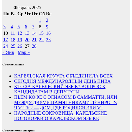
Февраль 2025
Пн
Вт
Ср
Чт
Пт
Сб
Вс
1
2
3
4
5
6
7
8
9
10
11
12
13
14
15
16
17
18
19
20
21
22
23
24
25
26
27
28
« Янв
Мар »
Свежие записи
КАРЕЛЬСКАЯ КРУУГА ОБЪЕДИНИЛА ВСЕХ
СЕГОДНЯ МЕЖДУНАРОДНЫЙ ДЕНЬ ПИВА
КТО ЗА КАРЕЛЬСКИЙ ЯЗЫК? ВОПРОС К
КАНДИДАТАМ В ДЕПУТАТЫ
ПЬЁМ КОФЕ С ЭЛИАСОМ В САММАТТИ, ИЛИ
МЕЖДУ ДВУМЯ ПАМЯТНИКАМИ ЛЁННРОТУ.
ЧАСТЬ 2 — ДОМ, ГДЕ РОДИЛСЯ ЭЛИАС
НАРОДНЫЕ СОКРОВИЩА: КАРЕЛЬСКИЕ
ПОГОВОРКИ О КАРЕЛЬСКОМ ЯЗЫКЕ
Свежие комментарии