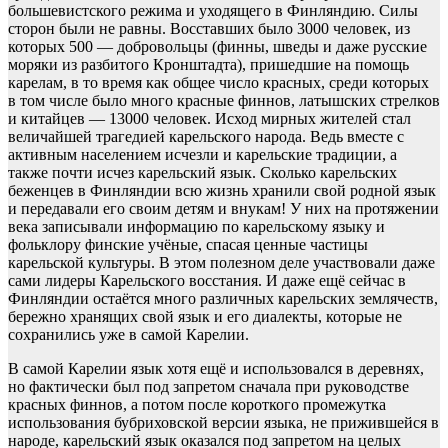
большевистского режима и уходящего в Финляндию. Силы
сторон были не равны. Восставших было 3000 человек, из
которых 500 — добровольцы (финны, шведы и даже русские
моряки из разбитого Кронштадта), пришедшие на помощь
карелам, в то время как общее число красных, среди которых
в том числе было много красные финнов, латышских стрелков
и китайцев — 13000 человек. Исход мирных жителей стал
величайшей трагедией карельского народа. Ведь вместе с
активным населением исчезли и карельские традиции, а
также почти исчез карельский язык. Сколько карельских
беженцев в Финляндии всю жизнь хранили свой родной язык
и передавали его своим детям и внукам! У них на протяжении
века записывали информацию по карельскому языку и
фольклору финские учёные, спасая ценные частицы
карельской культуры. В этом полезном деле участвовали даже
сами лидеры Карельского восстания. И даже ещё сейчас в
Финляндии остаётся много различных карельских землячеств,
бережно хранящих свой язык и его диалекты, которые не
сохранились уже в самой Карелии.
В самой Карелии язык хотя ещё и использовался в деревнях,
но фактически был под запретом сначала при руководстве
красных финнов, а потом после короткого промежутка
использования бубриховской версии языка, не прижившейся в
народе, карельский язык оказался под запретом на целых