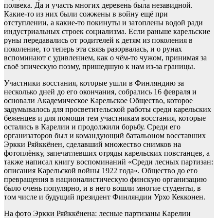
полвека. Да и участь многих деревень была незавидной.
Какие-то из них были сожжены в войну ещё при
отступлении, а какие-то покинуты и затоплены водой ради
индустриальных строек социализма. Если раньше карельские
руны передавались от родителей к детям из поколения в
поколение, то теперь эта связь разорвалась, и о рунах
вспоминают с удивлением, как о чём-то чужом, принимая за
своё эпическую поэму, пришедшую к нам из-за границы.
Участники восстания, которые ушли в Финляндию за
несколько дней до его окончания, собрались 16 февраля и
основали Академическое Карельское Общество, которое
задумывалось для просветительской работы среди карельских
беженцев и для помощи тем участникам восстания, которые
остались в Карелии и продолжили борьбу. Среди его
организаторов был и командующий батальоном восставших
Эркки Ряйккёнен, сделавший множество снимков на
фотоплёнку, запечатлевших отряды карельских повстанцев, а
также написал книгу воспоминаний «Среди лесных партизан:
описания Карельской войны 1922 года». Общество до его
превращения в националистическую финскую организацию
было очень популярно, и в него вошли многие студенты, в
том числе и будущий президент Финляндии Урхо Кекконен.
На фото Эркки Ряйккёнена: лесные партизаны Карелии