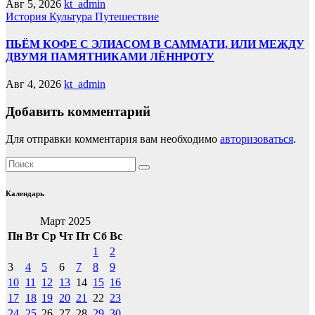
Авг 5, 2026
kt_admin
История
Культура
Путешествие
ПЬЁМ КОФЕ С ЭЛИАСОМ В САММАТИ, ИЛИ МЕЖДУ
ДВУМЯ ПАМЯТНИКАМИ ЛЁННРОТУ
Авг 4, 2026
kt_admin
Добавить комментарий
Для отправки комментария вам необходимо
авторизоваться
.
Календарь
Март 2025
Пн
Вт
Ср
Чт
Пт
Сб
Вс
1
2
3
4
5
6
7
8
9
10
11
12
13
14
15
16
17
18
19
20
21
22
23
24
25
26
27
28
29
30