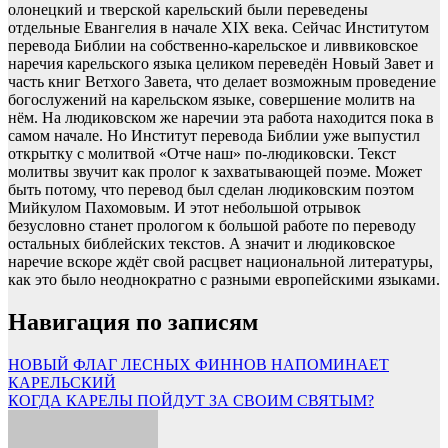
олонецкий и тверской карельский были переведены
отдельные Евангелия в начале XIX века. Сейчас Институтом
перевода Библии на собственно-карельское и ливвиковское
наречия карельского языка целиком переведён Новый Завет и
часть книг Ветхого Завета, что делает возможным проведение
богослужений на карельском языке, совершение молитв на
нём. На людиковском же наречии эта работа находится пока в
самом начале. Но Институт перевода Библии уже выпустил
открытку с молитвой «Отче наш» по-людиковски. Текст
молитвы звучит как пролог к захватывающей поэме. Может
быть потому, что перевод был сделан людиковским поэтом
Мийкулом Пахомовым. И этот небольшой отрывок
безусловно станет прологом к большой работе по переводу
остальных библейских текстов. А значит и людиковское
наречие вскоре ждёт свой расцвет национальной литературы,
как это было неоднократно с разными европейскими языками.
Навигация по записям
НОВЫЙ ФЛАГ ЛЕСНЫХ ФИННОВ НАПОМИНАЕТ
КАРЕЛЬСКИЙ
КОГДА КАРЕЛЫ ПОЙДУТ ЗА СВОИМ СВЯТЫМ?