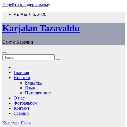
Перейти к содержимому
Чт. Авг 6th, 2026
Karjalan Tazavaldu
Сайт о Карелии
Главная
Новости
Культура
Язык
Путешествие
О нас
Фотоальбом
Контакт
Ссылки
Культура
Язык