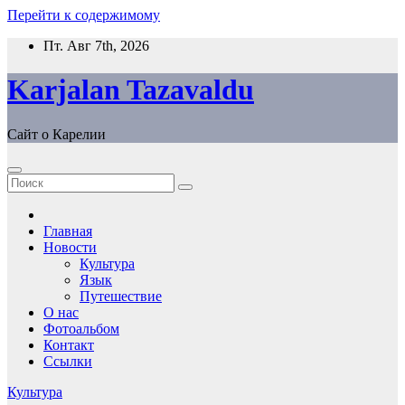
Перейти к содержимому
Пт. Авг 7th, 2026
Karjalan Tazavaldu
Сайт о Карелии
Главная
Новости
Культура
Язык
Путешествие
О нас
Фотоальбом
Контакт
Ссылки
Культура