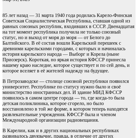
85 лет назад — 31 марта 1940 года родилась Карело-Финская
Советская Социалистическая Республика, ставшая одной из
равных союзных республик, входивших в СССР. Двенадцатая
на тот момент республика получила не только союзный
статус, но и выход от моря до моря — от Белого до
Балтийского. В её состав вошли Карельский перешеек с
древними карельскими городами, с которых и начиналась
история карельского народа — Выборг и Корела (ныне
Приозерск). Короткая, но яркая история КФССР принесла
нашему краю наследие, которое существует и по сей день, и
которое вселяет в её жителей надежду на будущее.
В Петрозаводске — столице союзной республики появился
университет. Республике по статусу нужно было и своё
министерство иностранных дел. И здание МИД КФССР
появилось в самом центре города — то, где когда-то была
детская поликлиника, которое сгорело, но было
восстановлено в той же форме, в котором теперь находятся
развлекательные учреждения. КФССР была и членом
Международной организации радиовещания.
В Карелии, как и в других национальных республиках
развивалось двуязычие, правда, в отличие от других